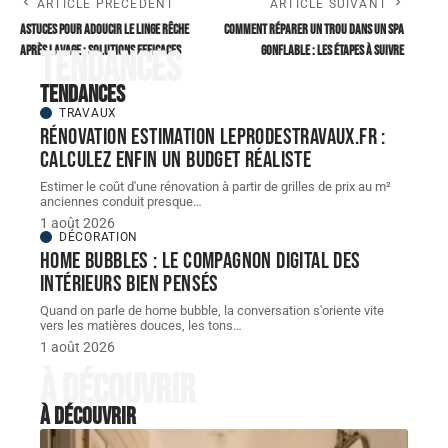
ARTICLE PRÉCÉDENT
ARTICLE SUIVANT
Astuces pour adoucir le linge rêche
Comment réparer un trou dans un spa
après lavage : solutions efficaces
gonflable : les étapes à suivre
Tendances
Tendances
TRAVAUX
Rénovation estimation leprodestravaux.fr :
calculez enfin un budget réaliste
Estimer le coût d'une rénovation à partir de grilles de prix au m²
anciennes conduit presque
…
1 août 2026
DÉCORATION
Home bubbles : le compagnon digital des
intérieurs bien pensés
Quand on parle de home bubble, la conversation s'oriente vite
vers les matières douces, les tons
…
1 août 2026
À découvrir
À découvrir