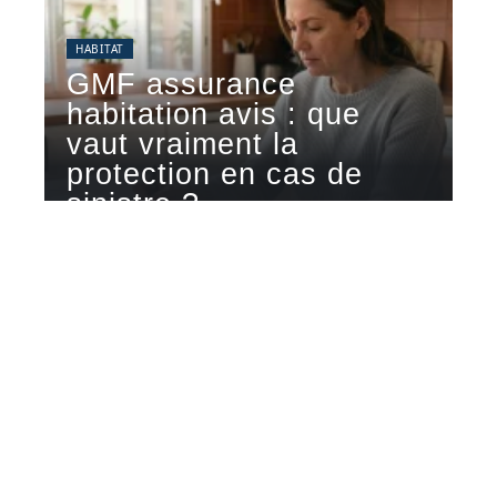
HABITAT
GMF assurance
habitation avis : que
vaut vraiment la
protection en cas de
sinistre ?
La GMF affiche une note de 4,1 sur 5 sur
Trustpilot (plus
…
5 août 2026
Contact
Mentions Légales
Sitemap
© 2025 | metamorphouse.fr