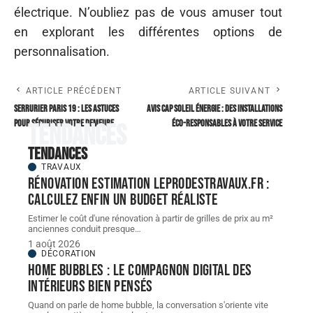
électrique. N’oubliez pas de vous amuser tout
en explorant les différentes options de
personnalisation.
ARTICLE PRÉCÉDENT
ARTICLE SUIVANT
Serrurier Paris 19 : les astuces
Avis cap soleil Énergie : des installations
pour sécuriser votre demeure
éco-responsables à votre service
Tendances
Tendances
TRAVAUX
Rénovation estimation leprodestravaux.fr :
calculez enfin un budget réaliste
Estimer le coût d'une rénovation à partir de grilles de prix au m²
anciennes conduit presque
…
1 août 2026
DÉCORATION
Home bubbles : le compagnon digital des
intérieurs bien pensés
Quand on parle de home bubble, la conversation s'oriente vite