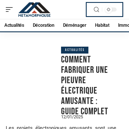
Actualités
Décoration
Déménager
Habitat
Imm
ACTUALITÉS
Comment
fabriquer une
pieuvre
électrique
amusante :
guide complet
12/01/2025
Les projets électroniques amusants sont une