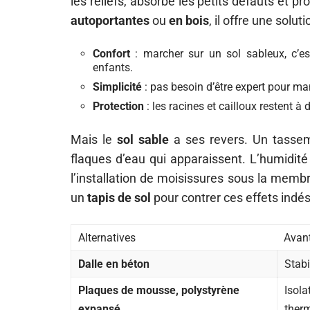
les reliefs, absorbe les petits défauts et p
autoportantes
ou
en bois
, il offre une solu
Confort
: marcher sur un sol sableux, c’est
enfants.
Simplicité
: pas besoin d’être expert pour man
Protection
: les racines et cailloux restent à 
Mais le
sol sable
a ses revers. Un tassem
flaques d’eau qui apparaissent. L’humidité
l’installation de moisissures sous la mem
un
tapis de sol
pour contrer ces effets indés
Alternatives
Avan
Dalle en béton
Stabi
Plaques de mousse, polystyrène
Isola
expansé
ther