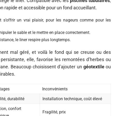
rotège le liner. Compatible avec les
piscines tubulaires
,
tion rapide et accessible pour un fond accueillant.
 s’offrir un vrai plaisir, pour les nageurs comme pour les
ipuler le sable et le mettre en place correctement.
distance, le liner respire plus longtemps.
ent mal géré, et voilà le fond qui se creuse ou des
 persistante, elle, favorise les remontées d’herbes ou
brane. Beaucoup choisissent d’ajouter un
géotextile
ou
irables.
tages
Inconvénients
lité, durabilité
Installation technique, coût élevé
tion, confort
Fragilité, prix
mique