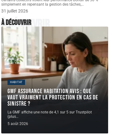
Certains collectifs voient leur performance bondir de 30 %
simplement en repensant la gestion des tâches,
…
31 juillet 2026
À découvrir
À découvrir
HABITAT
GMF assurance habitation avis : que
vaut vraiment la protection en cas de
sinistre ?
La GMF affiche une note de 4,1 sur 5 sur Trustpilot
(plus
…
5 août 2026