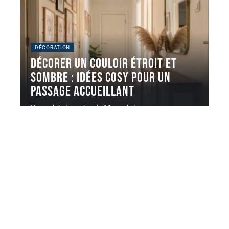
DÉCORATION
Décorer un couloir étroit et
sombre : idées cosy pour un
passage accueillant
Un couloir de moins de 90 cm de large sans source
de
…
8 août 2026
Contact
Mentions Légales
Sitemap
© 2025 | metamorphouse.fr