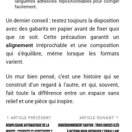
languettes adhésives repositionnables pour corriger
facilement.
Un dernier conseil : testez toujours la disposition
avec des gabarits en papier avant de fixer quoi
que ce soit. Cette précaution garantit un
alignement
irréprochable et une composition
qui s’équilibre, même lorsque les formats
varient.
Un mur bien pensé, c’est une histoire qui se
construit d’un regard à l’autre, et qui, souvent,
fait toute la différence entre un espace sans
relief et une pièce qui inspire.
ARTICLE PRÉCÉDENT
ARTICLE SUIVANT
Remplissage automatique de la
Dimensionnement carton : trois choses clés
piscine : comment ça fonctionne ?
à retenir pour optimiser l’emballage