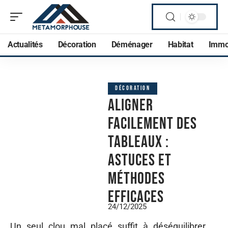
Actualités
Décoration
Déménager
Habitat
Imm
DÉCORATION
Aligner
facilement des
tableaux :
astuces et
méthodes
efficaces
24/12/2025
Un seul clou mal placé suffit à déséquilibrer