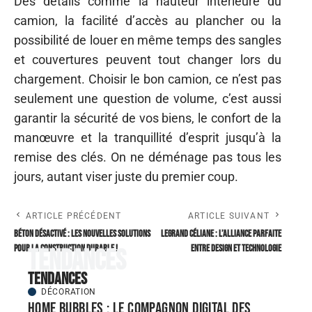
Des détails comme la hauteur intérieure du
camion, la facilité d’accès au plancher ou la
possibilité de louer en même temps des sangles
et couvertures peuvent tout changer lors du
chargement. Choisir le bon camion, ce n’est pas
seulement une question de volume, c’est aussi
garantir la sécurité de vos biens, le confort de la
manœuvre et la tranquillité d’esprit jusqu’à la
remise des clés. On ne déménage pas tous les
jours, autant viser juste du premier coup.
ARTICLE PRÉCÉDENT
ARTICLE SUIVANT
Béton désactivé : les nouvelles solutions
Legrand céliane : l’alliance parfaite
pour la construction durable !
entre design et technologie
Tendances
Tendances
DÉCORATION
Home bubbles : le compagnon digital des