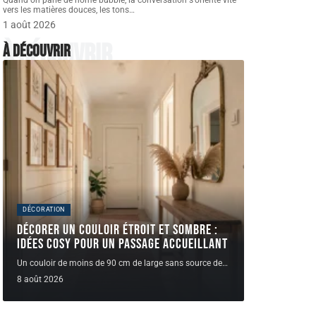
Quand on parle de home bubble, la conversation s'oriente vite
vers les matières douces, les tons
…
1 août 2026
À découvrir
À découvrir
DÉCORATION
Décorer un couloir étroit et sombre :
idées cosy pour un passage accueillant
Un couloir de moins de 90 cm de large sans source de
…
8 août 2026