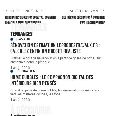
ARTICLE PRÉCÉDENT
ARTICLE SUIVANT
Honoraires de gestion locative : comment
Des idées de décoration à combiner
choisir la meilleure option ?
avec un canapé beige
Tendances
Tendances
TRAVAUX
Rénovation estimation leprodestravaux.fr :
calculez enfin un budget réaliste
Estimer le coût d'une rénovation à partir de grilles de prix au m²
anciennes conduit presque
…
1 août 2026
DÉCORATION
Home bubbles : le compagnon digital des
intérieurs bien pensés
Quand on parle de home bubble, la conversation s'oriente vite
vers les matières douces, les tons
…
1 août 2026
À découvrir