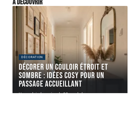
À découvrir
DÉCORATION
Décorer un couloir étroit et
sombre : idées cosy pour un
passage accueillant
Un couloir de moins de 90 cm de large sans source
de
…
8 août 2026