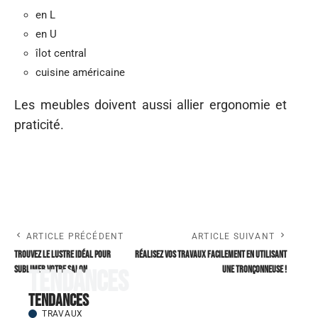
en L
en U
îlot central
cuisine américaine
Les meubles doivent aussi allier ergonomie et
praticité.
ARTICLE PRÉCÉDENT
ARTICLE SUIVANT
Trouvez le lustre idéal pour
Réalisez vos travaux facilement en utilisant
sublimer votre salon
une tronçonneuse !
Tendances
Tendances
TRAVAUX