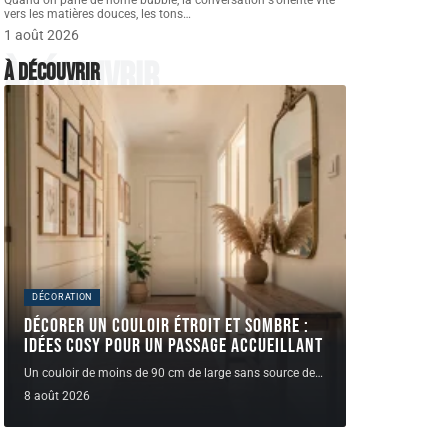
Quand on parle de home bubble, la conversation s'oriente vite
vers les matières douces, les tons
…
1 août 2026
À découvrir
À découvrir
DÉCORATION
Décorer un couloir étroit et sombre :
idées cosy pour un passage accueillant
Un couloir de moins de 90 cm de large sans source de
…
8 août 2026