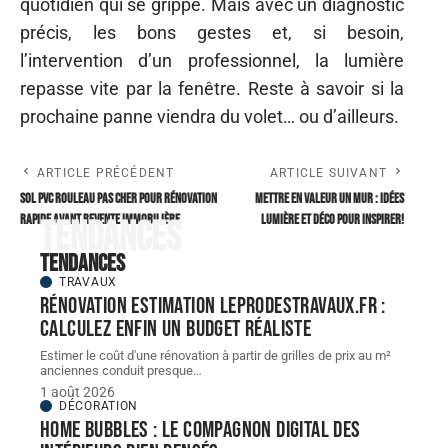
quotidien qui se grippe. Mais avec un diagnostic
précis, les bons gestes et, si besoin,
l’intervention d’un professionnel, la lumière
repasse vite par la fenêtre. Reste à savoir si la
prochaine panne viendra du volet… ou d’ailleurs.
ARTICLE PRÉCÉDENT
ARTICLE SUIVANT
Sol PVC rouleau pas cher pour rénovation
Mettre en valeur un mur : idées
rapide avant revente immobilière
lumière et déco pour inspirer!
Tendances
Tendances
TRAVAUX
Rénovation estimation leprodestravaux.fr :
calculez enfin un budget réaliste
Estimer le coût d'une rénovation à partir de grilles de prix au m²
anciennes conduit presque
…
1 août 2026
DÉCORATION
Home bubbles : le compagnon digital des