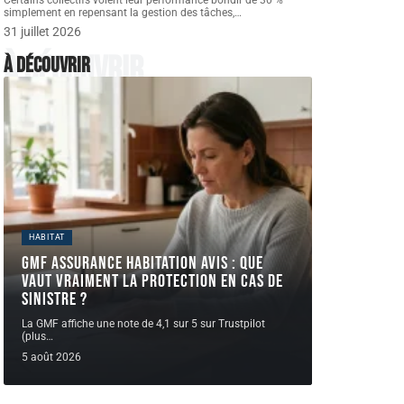
Certains collectifs voient leur performance bondir de 30 %
simplement en repensant la gestion des tâches,
…
31 juillet 2026
À découvrir
À découvrir
HABITAT
GMF assurance habitation avis : que
vaut vraiment la protection en cas de
sinistre ?
La GMF affiche une note de 4,1 sur 5 sur Trustpilot
(plus
…
5 août 2026