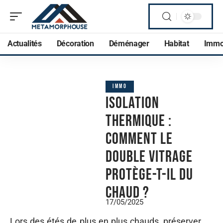
Actualités
Décoration
Déménager
Habitat
Imm
IMMO
Isolation
thermique :
comment le
double vitrage
protège-t-il du
chaud ?
17/05/2025
Lors des étés de plus en plus chauds, préserver