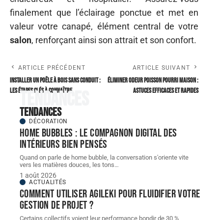
finalement que l’éclairage ponctue et met en
valeur votre canapé, élément central de votre
salon
, renforçant ainsi son attrait et son confort.
ARTICLE PRÉCÉDENT
ARTICLE SUIVANT
Installer un poêle à bois sans conduit :
Éliminer odeur poisson pourri maison :
les étapes clés à connaître
astuces efficaces et rapides
Tendances
Tendances
DÉCORATION
Home bubbles : le compagnon digital des
intérieurs bien pensés
Quand on parle de home bubble, la conversation s'oriente vite
vers les matières douces, les tons
…
1 août 2026
ACTUALITÉS
Comment utiliser Agileki pour fluidifier votre
gestion de projet ?
Certains collectifs voient leur performance bondir de 30 %