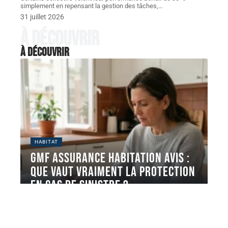
simplement en repensant la gestion des tâches,
…
31 juillet 2026
À découvrir
À découvrir
HABITAT
GMF assurance habitation avis :
que vaut vraiment la protection
en cas de sinistre ?
La GMF affiche une note de 4,1 sur 5 sur Trustpilot
(plus
…
5 août 2026