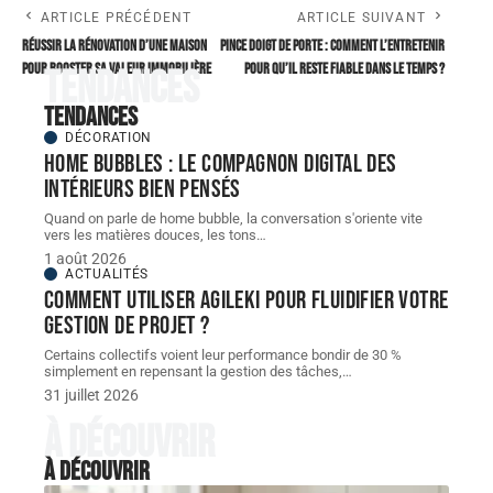
ARTICLE PRÉCÉDENT
ARTICLE SUIVANT
Réussir la rénovation d’une maison
Pince Doigt de porte : comment l’entretenir
pour booster sa valeur immobilière
pour qu’il reste fiable dans le temps ?
Tendances
Tendances
DÉCORATION
Home bubbles : le compagnon digital des
intérieurs bien pensés
Quand on parle de home bubble, la conversation s'oriente vite
vers les matières douces, les tons
…
1 août 2026
ACTUALITÉS
Comment utiliser Agileki pour fluidifier votre
gestion de projet ?
Certains collectifs voient leur performance bondir de 30 %
simplement en repensant la gestion des tâches,
…
31 juillet 2026
À découvrir
À découvrir