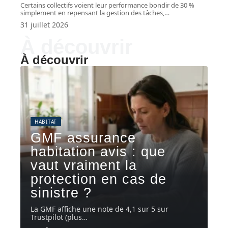
Certains collectifs voient leur performance bondir de 30 %
simplement en repensant la gestion des tâches,
…
31 juillet 2026
À découvrir
À découvrir
HABITAT
GMF assurance
habitation avis : que
vaut vraiment la
protection en cas de
sinistre ?
La GMF affiche une note de 4,1 sur 5 sur
Trustpilot (plus
…