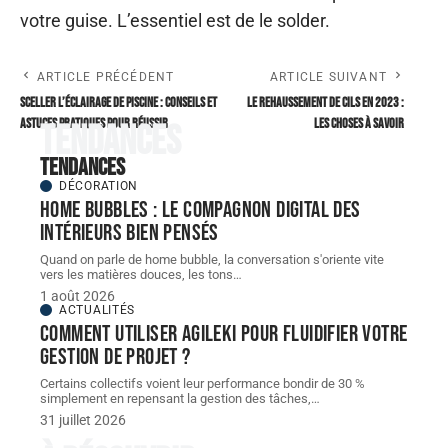
votre guise. L’essentiel est de le solder.
ARTICLE PRÉCÉDENT
ARTICLE SUIVANT
Sceller l’éclairage de piscine : conseils et
Le Rehaussement de Cils en 2023 :
astuces pratiques pour réussir
Les Choses à Savoir
Tendances
Tendances
DÉCORATION
Home bubbles : le compagnon digital des
intérieurs bien pensés
Quand on parle de home bubble, la conversation s'oriente vite
vers les matières douces, les tons
…
1 août 2026
ACTUALITÉS
Comment utiliser Agileki pour fluidifier votre
gestion de projet ?
Certains collectifs voient leur performance bondir de 30 %
simplement en repensant la gestion des tâches,
…
31 juillet 2026