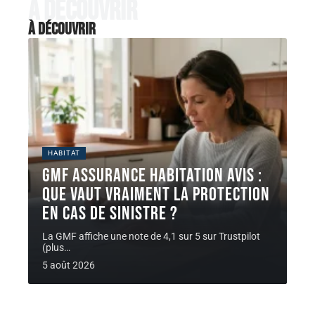
À découvrir
À découvrir
HABITAT
GMF assurance habitation avis :
que vaut vraiment la protection
en cas de sinistre ?
La GMF affiche une note de 4,1 sur 5 sur Trustpilot
(plus
…
5 août 2026