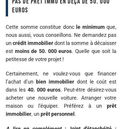
Pas de prêt immo en deçà de 50. 000
euros
Cette somme constitue donc
le
minimum
que,
nous aussi, vous conseillons. Ne demandez pas
un
crédit
immobilier
dont la somme à décaisser
est
moins
de
50. 000 euros
. Quelle que soit la
petitesse de votre projet !
Certainement, ne voulez-vous que financer
l’achat d’un
bien
immobilier
dont le coût est
dans les
40. 000 euros
. Peut-être désirez-vous
acheter une nouvelle voiture. Arranger votre
maison ou l’équiper. Préférez à un
prêt
immobilier
, un
prêt
personnel
.
A lire en complément :
Joint d'étanchéité :