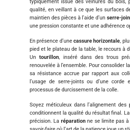
typiquement issue des veinures du bois, pri
qualité, en veillant à ce que les surfaces 
maintien des pièces à l’aide d’un
serre-join
une pression constante et une adhérence o
En présence d’une
cassure horizontale
, pl
pied et le plateau de la table, le recours
Un
tourillon
, inséré dans des trous pré
renouvelée à l’ensemble. Pour consolider la
sa résistance accrue par rapport aux coll
l’usage de serre-joints ou d’une corde 
processus de durcissement de la colle.
Soyez méticuleux dans l’alignement des p
conditionnent la qualité du résultat final.
précision. La
réparation
ne se limite pas à 
savoir-faire où l’art de la patience joue un rô