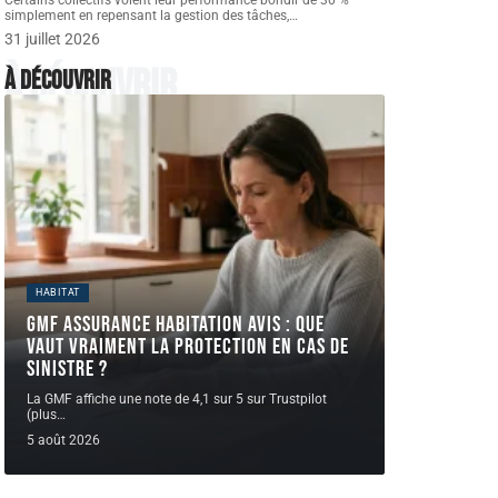
Certains collectifs voient leur performance bondir de 30 %
simplement en repensant la gestion des tâches,
…
31 juillet 2026
À découvrir
À découvrir
HABITAT
GMF assurance habitation avis : que
vaut vraiment la protection en cas de
sinistre ?
La GMF affiche une note de 4,1 sur 5 sur Trustpilot
(plus
…
5 août 2026