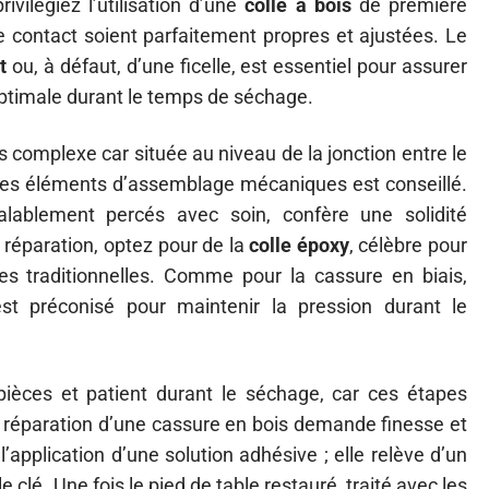
vilégiez l’utilisation d’une
colle à bois
de première
de contact soient parfaitement propres et ajustées. Le
t
ou, à défaut, d’une ficelle, est essentiel pour assurer
ptimale durant le temps de séchage.
us complexe car située au niveau de la jonction entre le
 à des éléments d’assemblage mécaniques est conseillé.
alablement percés avec soin, confère une solidité
 réparation, optez pour de la
colle époxy
, célèbre pour
es traditionnelles. Comme pour la cassure en biais,
est préconisé pour maintenir la pression durant le
ièces et patient durant le séchage, car ces étapes
 La réparation d’une cassure en bois demande finesse et
l’application d’une solution adhésive ; elle relève d’un
le clé. Une fois le pied de table restauré, traité avec les